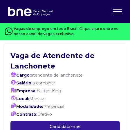
Vagas de emprego em todo Brasil!
Clique aqui
e entre no
nosso canal de vagas exclusivo.
Vaga de Atendente de
Lanchonete
Cargo:
atendente de lanchonete
Salário:
a combinar
Empresa:
Burger King
Local:
Manaus
Modalidade:
Presencial
Contrato:
Efetivo
Candidatar-me