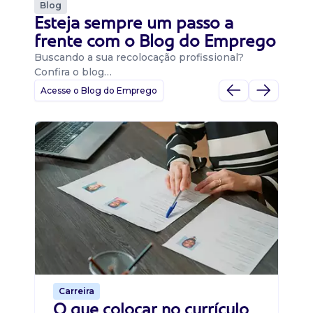
Blog
Esteja sempre um passo a
frente com o Blog do Emprego
Buscando a sua recolocação profissional?
Confira o blog…
Acesse o Blog do Emprego
D
Di
B
O 
um
ca
o 
de 
Carreira
O que colocar no currículo