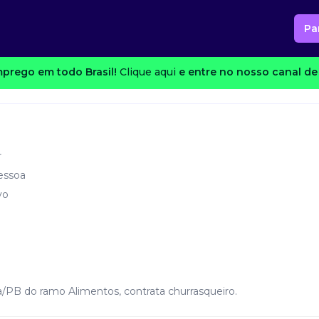
Pa
prego em todo Brasil!
Clique aqui
e entre no nosso canal de 
r
essoa
vo
/PB do ramo Alimentos, contrata churrasqueiro.