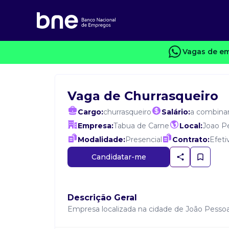
Vagas de em
Vaga de Churrasqueiro
Cargo:
churrasqueiro
Salário:
a combina
Empresa:
Tabua de Carne
Local:
Joao P
Modalidade:
Presencial
Contrato:
Efeti
Candidatar-me
Descrição Geral
Empresa localizada na cidade de João Pessoa