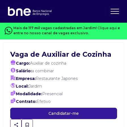
Mais de
117 mil
vagas cadastradas em Jardim!
Clique aqui
e
entre no nosso canal de vagas exclusivo.
Vaga de Auxiliar de Cozinha
Cargo:
Auxiliar de cozinha
Salário:
a combinar
Empresa:
Restaurante Japones
Local:
Jardim
Modalidade:
Presencial
Contrato:
Efetivo
Candidatar-me