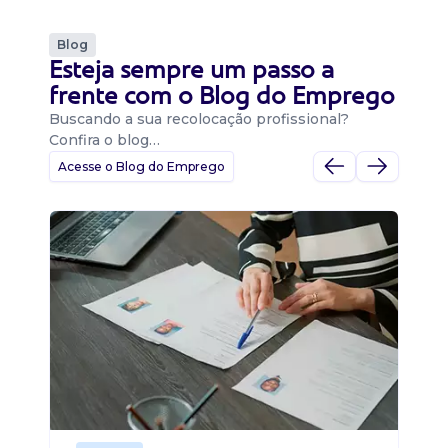
Blog
Esteja sempre um passo a
frente com o Blog do Emprego
Buscando a sua recolocação profissional?
Confira o blog…
Acesse o Blog do Emprego
D
Di
B
O 
um
ca
o 
de 