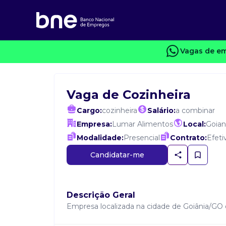
Vagas de em
Vaga de Cozinheira
Cargo:
cozinheira
Salário:
a combinar
Empresa:
Lumar Alimentos
Local:
Goian
Modalidade:
Presencial
Contrato:
Efeti
Candidatar-me
Descrição Geral
Empresa localizada na cidade de Goiânia/GO 