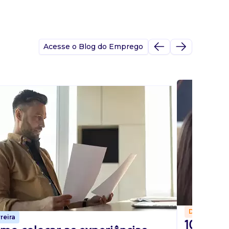
Acesse o Blog do Emprego
Dicas
reira
10 perg