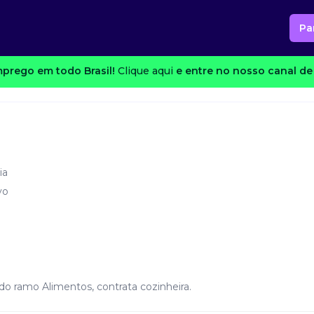
Pa
prego em todo Brasil!
Clique aqui
e entre no nosso canal de 
ia
vo
do ramo Alimentos, contrata cozinheira.