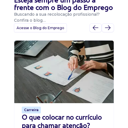
Esteja sempre um passo a
frente com o Blog do Emprego
Buscando a sua recolocação profissional?
Confira o blog…
Acesse o Blog do Emprego
D
Di
B
O 
um
ca
o 
de 
Carreira
O que colocar no currículo
para chamar atenção?