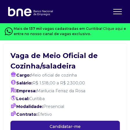
Mais de
137 mil
vagas cadastradas em Curitiba!
Clique aqui
e
entre no nosso canal de vagas exclusivo.
Vaga de Meio Oficial de
Cozinha/saladeira
Cargo:
Meio oficial de cozinha
Salário:
R$ 1.518,00 a R$ 2.300,00
Empresa:
Marilucia Ferraz da Rosa
Local:
Curitiba
Modalidade:
Presencial
Contrato:
Efetivo
Candidatar-me