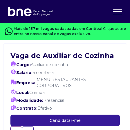
Mais de
137 mil
vagas cadastradas em Curitiba!
Clique aqui
e
entre no nosso canal de vagas exclusivo.
Vaga de Auxiliar de Cozinha
Cargo:
Auxiliar de cozinha
Salário:
a combinar
MENU RESTAURANTES
Empresa:
CORPORATIVOS
Local:
Curitiba
Modalidade:
Presencial
Contrato:
Efetivo
Candidatar-me