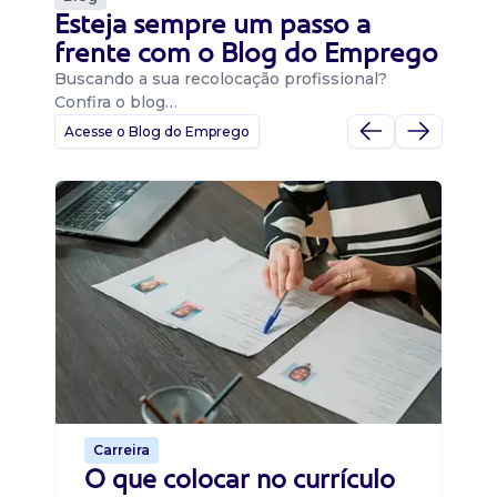
Esteja sempre um passo a
frente com o Blog do Emprego
Buscando a sua recolocação profissional?
Confira o blog…
Acesse o Blog do Emprego
D
Di
B
O 
um
ca
o 
de 
Carreira
O que colocar no currículo