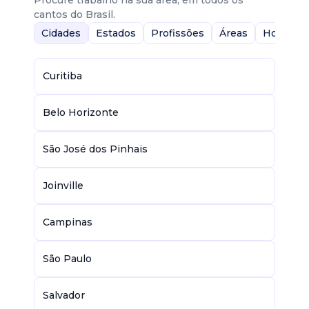
Procure trabalho na sua área, em todos os
cantos do Brasil.
Cidades
Estados
Profissões
Áreas
Home-Of
Curitiba
Belo Horizonte
São José dos Pinhais
Joinville
Campinas
São Paulo
Salvador