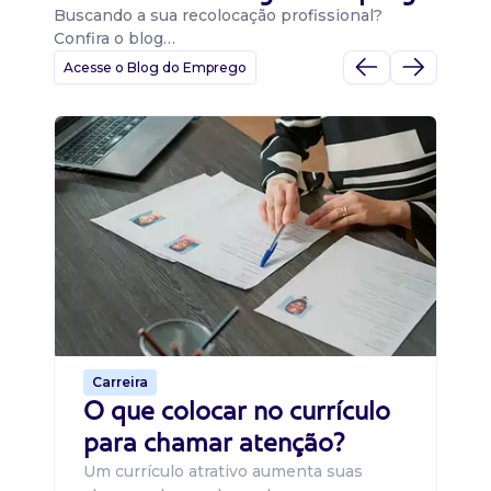
Buscando a sua recolocação profissional?
Confira o blog…
Acesse o Blog do Emprego
D
Di
B
O 
um
ca
o 
de 
Carreira
O que colocar no currículo
para chamar atenção?
Um currículo atrativo aumenta suas