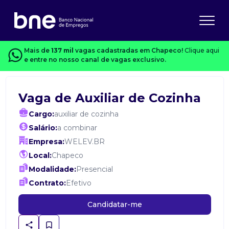
Mais de
137 mil
vagas cadastradas em Chapeco!
Clique aqui
e entre no nosso canal de vagas exclusivo.
Vaga de Auxiliar de Cozinha
Cargo:
auxiliar de cozinha
Salário:
a combinar
Empresa:
WELEV.BR
Local:
Chapeco
Modalidade:
Presencial
Contrato:
Efetivo
Candidatar-me