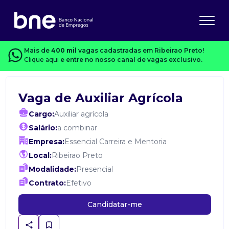
Mais de
400 mil
vagas cadastradas em Ribeirao Preto!
Clique aqui
e entre no nosso canal de vagas exclusivo.
Vaga de Auxiliar Agrícola
Cargo:
Auxiliar agrícola
Salário:
a combinar
Empresa:
Essencial Carreira e Mentoria
Local:
Ribeirao Preto
Modalidade:
Presencial
Contrato:
Efetivo
Candidatar-me