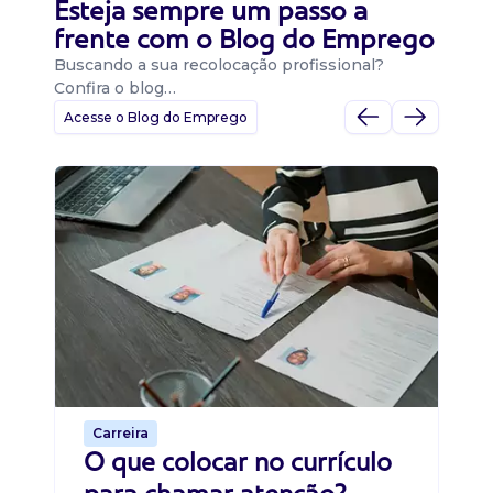
Esteja sempre um passo a
frente com o Blog do Emprego
Buscando a sua recolocação profissional?
Confira o blog…
Acesse o Blog do Emprego
D
Di
B
O 
um
ca
o 
de 
Carreira
O que colocar no currículo