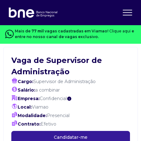
Mais de
77 mil
vagas cadastradas em Viamao!
Clique aqui
e
entre no nosso canal de vagas exclusivo.
Vaga de Supervisor de
Administração
Cargo:
Supervisor de Administração
Salário:
a combinar
Empresa:
Confidencial
Local:
Viamao
Modalidade:
Presencial
Contrato:
Efetivo
Candidatar-me