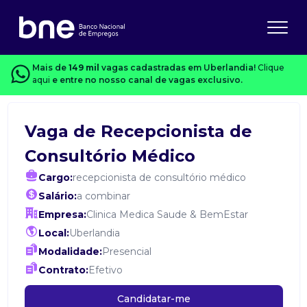
Mais de
149 mil
vagas cadastradas em Uberlandia!
Clique
aqui
e entre no nosso canal de vagas exclusivo.
Vaga de Recepcionista de
Consultório Médico
Cargo:
recepcionista de consultório médico
Salário:
a combinar
Empresa:
Clinica Medica Saude & BemEstar
Local:
Uberlandia
Modalidade:
Presencial
Contrato:
Efetivo
Candidatar-me