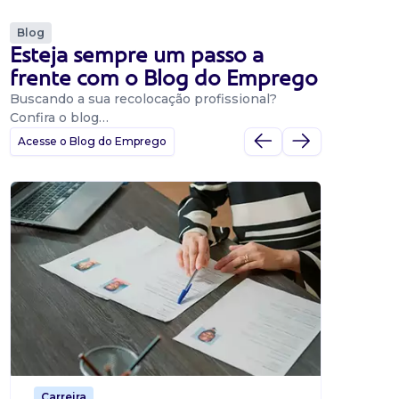
Blog
Esteja sempre um passo a
frente com o Blog do Emprego
Buscando a sua recolocação profissional?
Confira o blog…
Acesse o Blog do Emprego
Dicas
Dicas
BNE p
O Banco
uma pla
candidat
o proce
de 500 m
Carreira