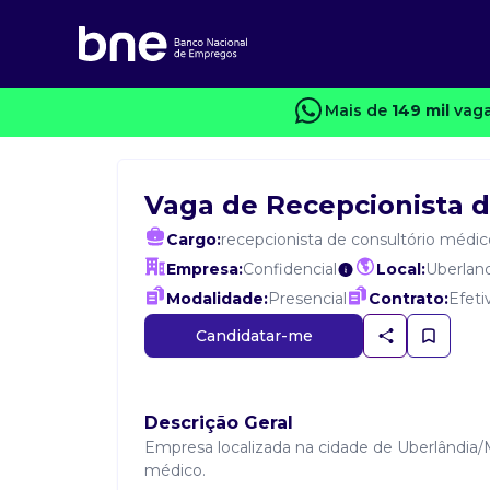
Mais de
149 mil
vaga
Vaga de Recepcionista d
Cargo:
recepcionista de consultório médic
Empresa:
Confidencial
Local:
Uberlan
Modalidade:
Presencial
Contrato:
Efeti
Candidatar-me
Descrição Geral
Empresa localizada na cidade de Uberlândia/M
médico.