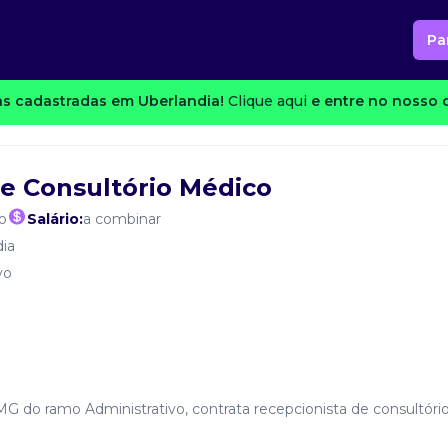
Pa
s cadastradas em Uberlandia!
Clique aqui
e entre no nosso c
e Consultório Médico
o
Salário:
a combinar
dia
vo
G do ramo Administrativo, contrata recepcionista de consultóri