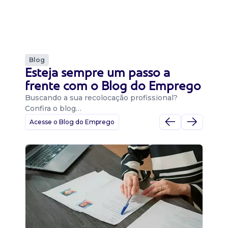
Blog
Esteja sempre um passo a
frente com o Blog do Emprego
Buscando a sua recolocação profissional?
Confira o blog…
Acesse o Blog do Emprego
D
Di
B
O 
um
ca