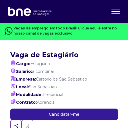
Vagas de emprego em todo Brasil!
Clique aqui
e entre no
nosso canal de vagas exclusivo.
Vaga de Estagiário
Cargo:
Estagiário
Salário:
a combinar
Empresa:
Cartorio de Sao Sebastiao
Local:
Sao Sebastiao
Modalidade:
Presencial
Contrato:
Aprendiz
Candidatar-me