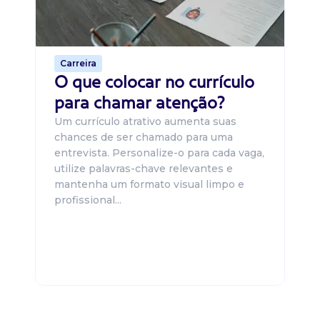
o 
de 
Carreira
O que colocar no currículo
para chamar atenção?
Um currículo atrativo aumenta suas
chances de ser chamado para uma
entrevista. Personalize-o para cada vaga,
utilize palavras-chave relevantes e
mantenha um formato visual limpo e
profissional...