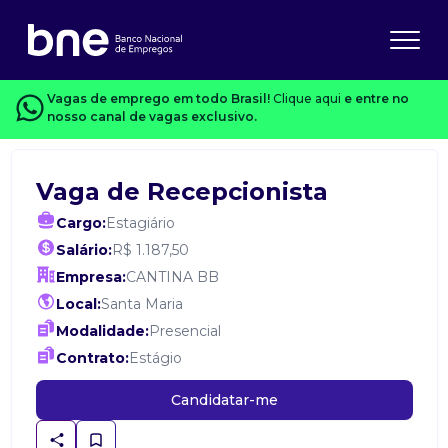
Vagas de emprego em todo Brasil!
Clique aqui
e entre no
nosso canal de vagas exclusivo.
Vaga de Recepcionista
Cargo:
Estagiário
Salário:
R$ 1.187,50
Empresa:
CANTINA BB
Local:
Santa Maria
Modalidade:
Presencial
Contrato:
Estágio
Candidatar-me