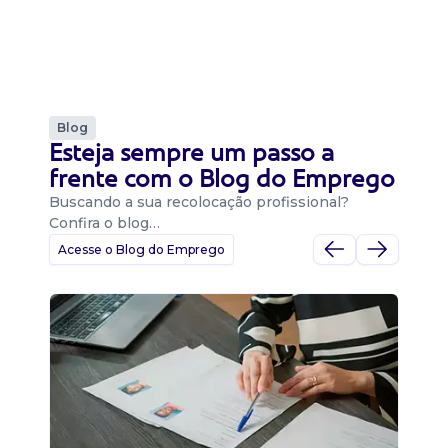
Blog
Esteja sempre um passo a
frente com o Blog do Emprego
Buscando a sua recolocação profissional?
Confira o blog…
Acesse o Blog do Emprego
D
Di
B
O 
um
ca