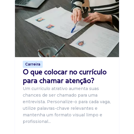
Di
B
O 
um
ca
o 
de 
Carreira
O que colocar no currículo
para chamar atenção?
Um currículo atrativo aumenta suas
chances de ser chamado para uma
entrevista. Personalize-o para cada vaga,
utilize palavras-chave relevantes e
mantenha um formato visual limpo e
profissional...