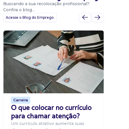
Buscando a sua recolocação profissional?
Confira o blog…
Acesse o Blog do Emprego
Dicas
Dicas
BNE p
O Banco
uma pla
candidat
o proce
de 500 m
Carreira
O que colocar no currículo
para chamar atenção?
Um currículo atrativo aumenta suas