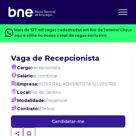
Mais de
127 mil
vagas cadastradas em Rio de Janeiro!
Clique
aqui
e entre no nosso canal de vagas exclusivo.
Vaga de Recepcionista
Cargo:
recepcionista
Salário:
a combinar
Empresa:
HOSPITAL ADVENTISTA SILVESTRE
Local:
Rio de Janeiro
Modalidade:
Presencial
Contrato:
Efetivo
Candidatar-me