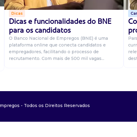
Car
Dicas
Co
Dicas e funcionalidades do BNE
pr
para os candidatos
Par
O Banco Nacional de Empregos (BNE) é uma
curr
plataforma online que conecta candidatos e
rel
empregadores, facilitando o processo de
dest
recrutamento. Com mais de 500 mil vagas...
mpregos - Todos os Direitos Reservados