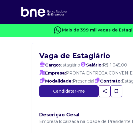
Mais de
399 mil
vagas de Estagi
Vaga de Estagiário
Cargo:
estagiário
Salário:
R$ 1.045,00
Empresa:
PRONTA ENTREGA CONVENIE
Modalidade:
Presencial
Contrato:
Estág
Candidatar-me
Descrição Geral
Empresa localizada na cidade de Presidente P