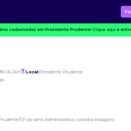
Pa
ário cadastradas em Presidente Prudente!
Clique aqui
e entr
NCIA 24H
Local:
Presidente Prudente
io
rudente/SP do ramo Administrativo, contrata estagiário.