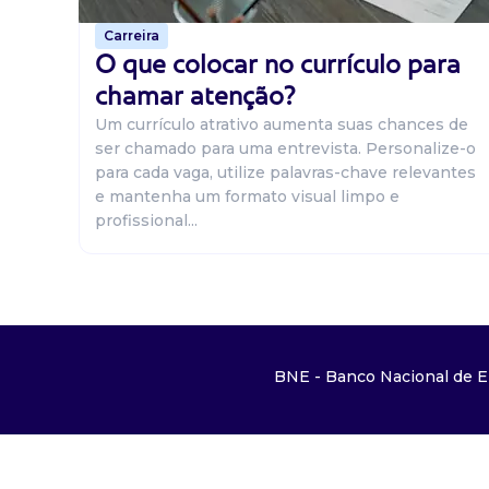
Carreira
O que colocar no currículo para
chamar atenção?
Um currículo atrativo aumenta suas chances de
ser chamado para uma entrevista. Personalize-o
para cada vaga, utilize palavras-chave relevantes
e mantenha um formato visual limpo e
profissional...
BNE - Banco Nacional de E