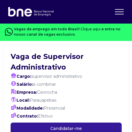
Vagas de emprego em todo Brasil!
Clique aqui
e entre no
nosso canal de vagas exclusivo.
Vaga de Supervisor
Administrativo
Cargo:
supervisor administrativo
Salário:
a combinar
Empresa:
Georocha
Local:
Parauapebas
Modalidade:
Presencial
Contrato:
Efetivo
Candidatar-me