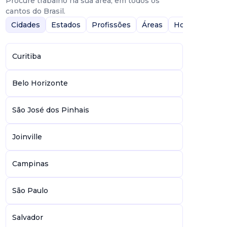
Procure trabalho na sua área, em todos os
cantos do Brasil.
Cidades
Estados
Profissões
Áreas
Home-Office
Curitiba
Belo Horizonte
São José dos Pinhais
Joinville
Campinas
São Paulo
Salvador