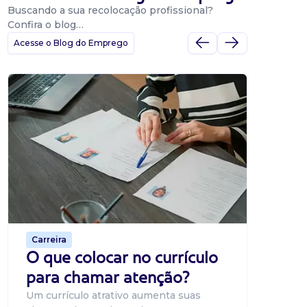
Buscando a sua recolocação profissional?
Confira o blog…
Acesse o Blog do Emprego
Dicas
Dicas
BNE p
O Banco
uma pla
candidat
o proce
de 500 m
Carreira
O que colocar no currículo
para chamar atenção?
Um currículo atrativo aumenta suas