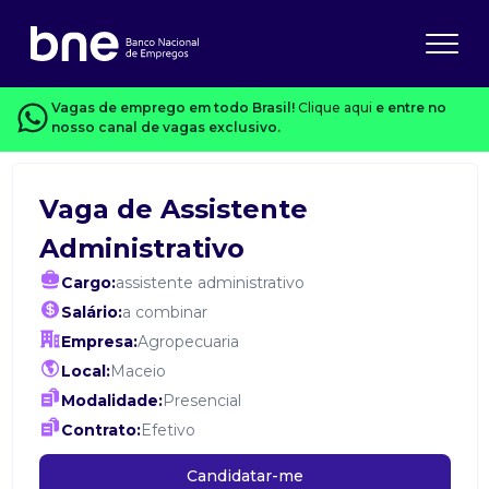
Vagas de emprego em todo Brasil!
Clique aqui
e entre no
nosso canal de vagas exclusivo.
Vaga de Assistente
Administrativo
Cargo:
assistente administrativo
Salário:
a combinar
Empresa:
Agropecuaria
Local:
Maceio
Modalidade:
Presencial
Contrato:
Efetivo
Candidatar-me