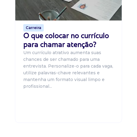
o 
de 
Carreira
O que colocar no currículo
para chamar atenção?
Um currículo atrativo aumenta suas
chances de ser chamado para uma
entrevista. Personalize-o para cada vaga,
utilize palavras-chave relevantes e
mantenha um formato visual limpo e
profissional...