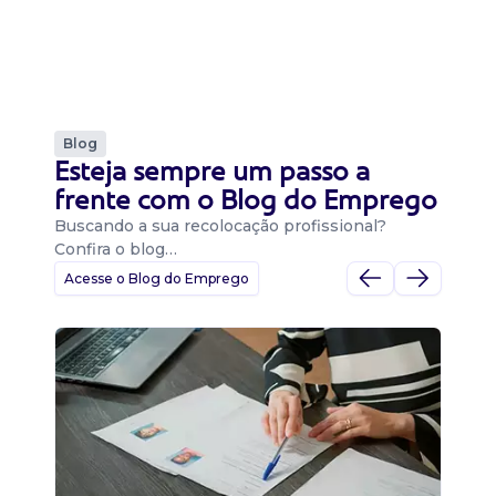
Blog
Esteja sempre um passo a
frente com o Blog do Emprego
Buscando a sua recolocação profissional?
Confira o blog…
Acesse o Blog do Emprego
D
Di
B
O 
um
ca