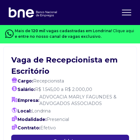
Mais de
120 mil
vagas cadastradas em Londrina!
Clique aqui
e entre no nosso canal de vagas exclusivo.
Vaga de Recepcionista em
Escritório
Cargo:
Recepcionista
Salário:
R$ 1.545,00 a R$ 2.000,00
ADVOCACIA MARLY FAGUNDES &
Empresa:
ADVOGADOS ASSOCIADOS
Local:
Londrina
Modalidade:
Presencial
Contrato:
Efetivo