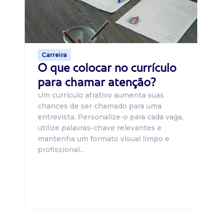
ca
o 
de 
Carreira
O que colocar no currículo
para chamar atenção?
Um currículo atrativo aumenta suas
chances de ser chamado para uma
entrevista. Personalize-o para cada vaga,
utilize palavras-chave relevantes e
mantenha um formato visual limpo e
profissional...