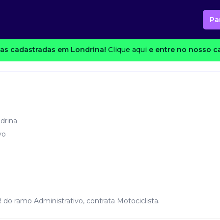
Pa
as cadastradas em Londrina!
Clique aqui
e entre no nosso ca
drina
vo
do ramo Administrativo, contrata Motociclista.