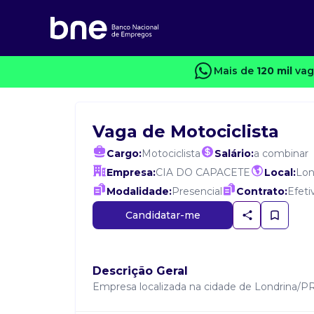
Mais de
120 mil
vag
Vaga de Motociclista
Cargo:
Motociclista
Salário:
a combinar
Empresa:
CIA DO CAPACETE
Local:
Lon
Modalidade:
Presencial
Contrato:
Efeti
Candidatar-me
Descrição Geral
Empresa localizada na cidade de Londrina/PR 