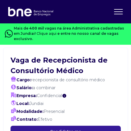
Mais de
400 mil
vagas na área Administrativa cadastradas
em Jundiai!
Clique aqui
e entre no nosso canal de vagas
exclusivo.
Vaga de Recepcionista de
Consultório Médico
Cargo:
recepcionista de consultório médico
Salário:
a combinar
Empresa:
Confidencial
Local:
Jundiai
Modalidade:
Presencial
Contrato:
Efetivo