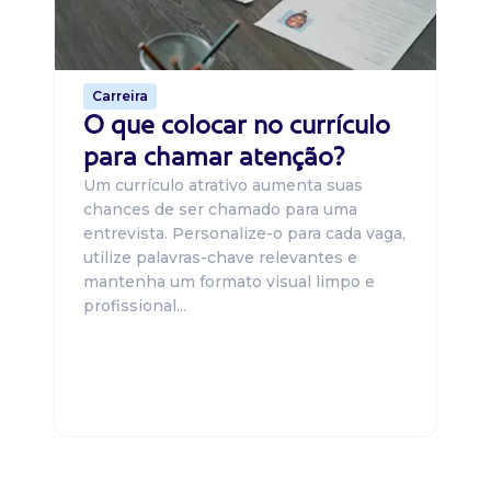
o 
de 
Carreira
O que colocar no currículo
para chamar atenção?
Um currículo atrativo aumenta suas
chances de ser chamado para uma
entrevista. Personalize-o para cada vaga,
utilize palavras-chave relevantes e
mantenha um formato visual limpo e
profissional...