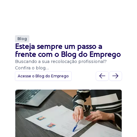
Blog
Esteja sempre um passo a
frente com o Blog do Emprego
Buscando a sua recolocação profissional?
Confira o blog…
Acesse o Blog do Emprego
D
Di
B
O 
um
ca