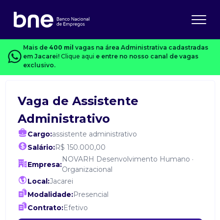
Mais de
400 mil
vagas na área Administrativa cadastradas
em Jacarei!
Clique aqui
e entre no nosso canal de vagas
exclusivo.
Vaga de Assistente
Administrativo
Cargo:
assistente administrativo
Salário:
R$ 150.000,00
NOVARH Desenvolvimento Humano ·
Empresa:
Organizacional
Local:
Jacarei
Modalidade:
Presencial
Contrato:
Efetivo