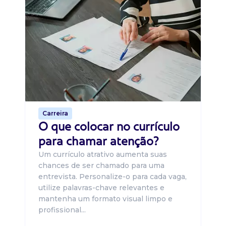
D
Di
B
O 
um
ca
o 
de 
Carreira
O que colocar no currículo
para chamar atenção?
Um currículo atrativo aumenta suas
chances de ser chamado para uma
entrevista. Personalize-o para cada vaga,
utilize palavras-chave relevantes e
mantenha um formato visual limpo e
profissional...