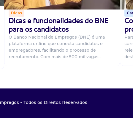
Car
Dicas
Co
Dicas e funcionalidades do BNE
pr
para os candidatos
Par
O Banco Nacional de Empregos (BNE) é uma
curr
plataforma online que conecta candidatos e
rel
empregadores, facilitando o processo de
dest
recrutamento. Com mais de 500 mil vagas...
mpregos - Todos os Direitos Reservados