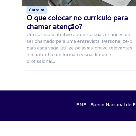
Carreira
O que colocar no currículo para
chamar atenção?
Um currículo atrativo aumenta suas chances de
ser chamado para uma entrevista. Personalize-o
para cada vaga, utilize palavras-chave relevantes
e mantenha um formato visual limpo e
profissional...
BNE - Banco Nacional de E