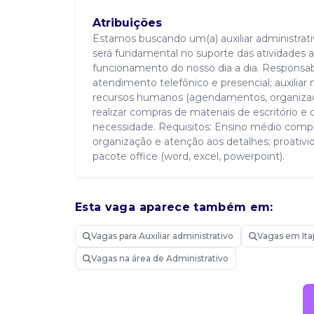
Atribuições
Estamos buscando um(a) auxiliar administrati
será fundamental no suporte das atividades a
funcionamento do nosso dia a dia. Responsab
atendimento telefônico e presencial; auxiliar 
recursos humanos (agendamentos, organizaçã
realizar compras de materiais de escritório e
necessidade. Requisitos: Ensino médio complet
organização e atenção aos detalhes; proativ
pacote office (word, excel, powerpoint).
Esta vaga aparece também em:
Saiba mais sobre Auxiliar administ
Vagas para Auxiliar administrativo
Vagas em It
Vagas na área de Administrativo
Candidatar-me