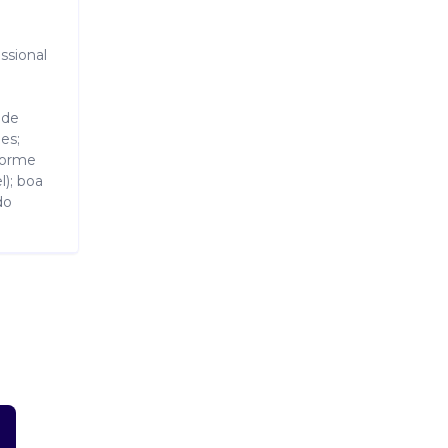
ssional
 de
es;
nforme
l); boa
do