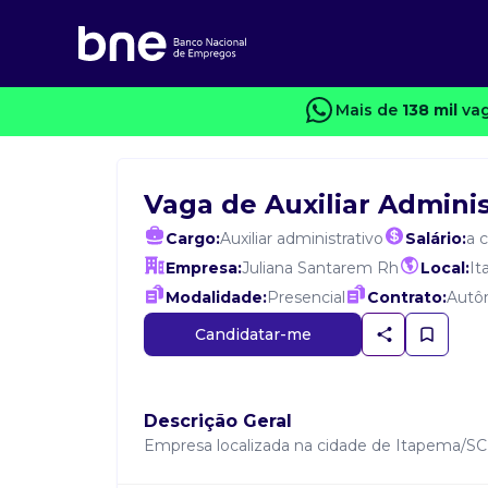
Mais de
138 mil
vag
Vaga de Auxiliar Adminis
Cargo:
Auxiliar administrativo
Salário:
a 
Empresa:
Juliana Santarem Rh
Local:
I
Modalidade:
Presencial
Contrato:
Autô
Candidatar-me
Descrição Geral
Empresa localizada na cidade de Itapema/SC d