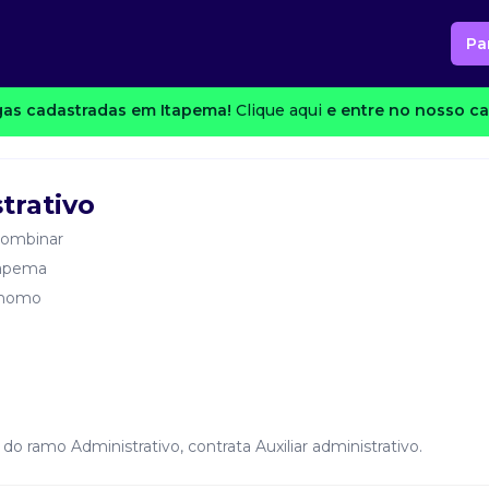
Pa
as cadastradas em Itapema!
Clique aqui
e entre no nosso ca
trativo
combinar
tapema
nomo
o ramo Administrativo, contrata Auxiliar administrativo.