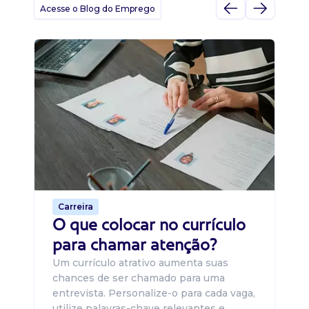
Acesse o Blog do Emprego
D
Di
B
O 
um
ca
o 
de 
Carreira
O que colocar no currículo
para chamar atenção?
Um currículo atrativo aumenta suas
chances de ser chamado para uma
entrevista. Personalize-o para cada vaga,
utilize palavras-chave relevantes e