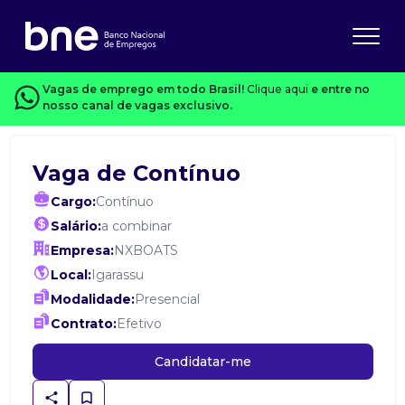
Vagas de emprego em todo Brasil!
Clique aqui
e entre no
nosso canal de vagas exclusivo.
Vaga de Contínuo
Cargo:
Contínuo
Salário:
a combinar
Empresa:
NXBOATS
Local:
Igarassu
Modalidade:
Presencial
Contrato:
Efetivo
Candidatar-me