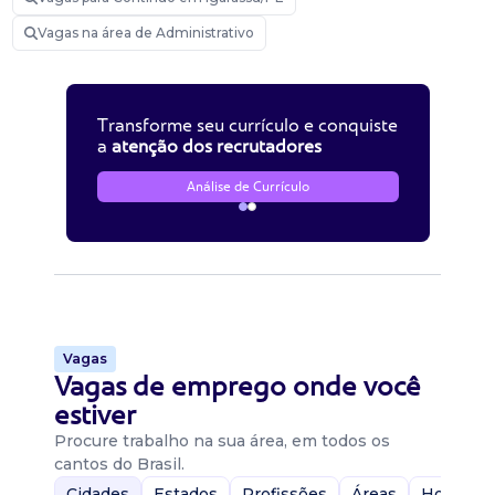
Vagas na área de Administrativo
Transforme seu currículo e conquiste
a
atenção dos recrutadores
Análise de Currículo
Vagas
Vagas de emprego onde você
estiver
Procure trabalho na sua área, em todos os
cantos do Brasil.
Cidades
Estados
Profissões
Áreas
Home-Of