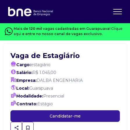
Mais de
120 mil
vagas cadastradas em Guarapuava!
Clique
aqui
e entre no nosso canal de vagas exclusivo.
Vaga de Estagiário
Cargo:
estagiário
Salário:
R$ 1.045,00
Empresa:
DALBA ENGENHARIA
Local:
Guarapuava
Modalidade:
Presencial
Contrato:
Estágio
Candidatar-me