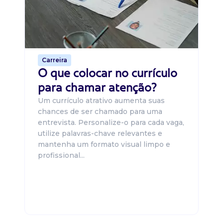
um
ca
o 
de 
Carreira
O que colocar no currículo
para chamar atenção?
Um currículo atrativo aumenta suas
chances de ser chamado para uma
entrevista. Personalize-o para cada vaga,
utilize palavras-chave relevantes e
mantenha um formato visual limpo e
profissional...