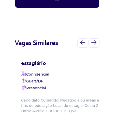
Vagas Similares
estagiário
Confidencial
Guará/DF
Presencial
Candidato Cursando: Pedagogia ou áreas a
fins de educação Local do estágio: Guará 2
Bolsa Auxílio: 600,00 + 150 (va...