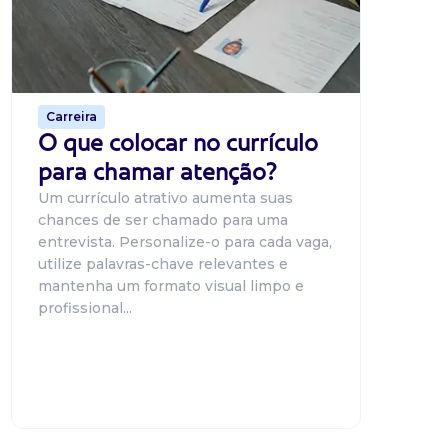
uma pla
candidat
o proce
de 500 m
Carreira
O que colocar no currículo
para chamar atenção?
Um currículo atrativo aumenta suas
chances de ser chamado para uma
entrevista. Personalize-o para cada vaga,
utilize palavras-chave relevantes e
mantenha um formato visual limpo e
profissional...