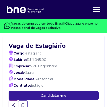
Vagas de emprego em todo Brasil!
Clique aqui
e entre no
nosso canal de vagas exclusivo.
Vaga de Estagiário
Cargo:
estagiário
Salário:
R$ 1.045,00
Empresa:
VVF Engenharia
Local:
Guara
Modalidade:
Presencial
Contrato:
Estágio
Candidatar-me