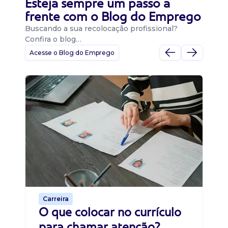
Esteja sempre um passo a
frente com o Blog do Emprego
Buscando a sua recolocação profissional?
Confira o blog…
Acesse o Blog do Emprego
D
Di
B
O 
um
ca
o 
de 
Carreira
O que colocar no currículo
para chamar atenção?