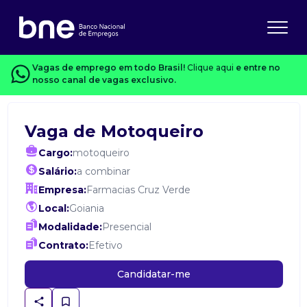
Vagas de emprego em todo Brasil!
Clique aqui
e entre no
nosso canal de vagas exclusivo.
Vaga de Motoqueiro
Cargo:
motoqueiro
Salário:
a combinar
Empresa:
Farmacias Cruz Verde
Local:
Goiania
Modalidade:
Presencial
Contrato:
Efetivo
Candidatar-me