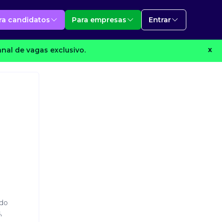
ra candidatos
Para empresas
Entrar
nal de vagas exclusivo.
X
ndo
,