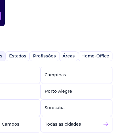
abalho
 de
 de
s
Estados
Profissões
Áreas
Home-Office
Campinas
Porto Alegre
Sorocaba
s Campos
Todas as cidades