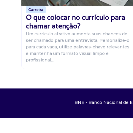
Carreira
O que colocar no currículo para
chamar atenção?
Um currículo atrativo aumenta suas chances de
ser chamado para uma entrevista. Personalize-o
para cada vaga, utilize palavras-chave relevantes
e mantenha um formato visual limpo e
profissional...
BNE - Banco Nacional de E