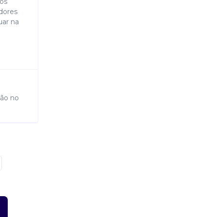
os
dores
uar na
ção no
 ifood e