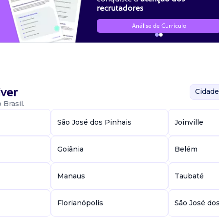
recrutadores
dores e acompanhar a rotina de delivery; organizar escalas de tr
aro e entrega dos pedidos; garantir o cumprimento dos padrões
Análise de Currículo
dores da operação (tempo de entrega, pedidos entregues, taxa
rrências e apoiar a equipe durante a operação; apoiar na gestão de
ntre outras atividades corretas.
ver
Cidade
Brasil.
São José dos Pinhais
Joinville
Goiânia
Belém
Manaus
Taubaté
Florianópolis
São José do