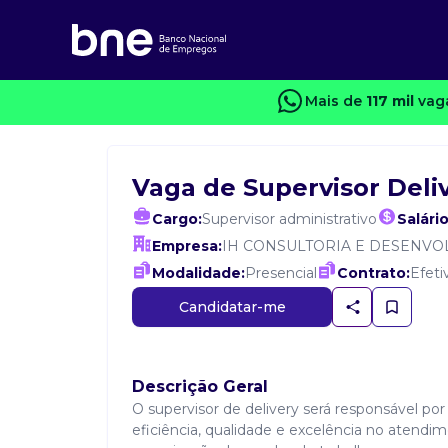
Mais de
117 mil
vaga
Vaga de Supervisor Deli
Cargo:
Supervisor administrativo
Salário
Empresa:
IH CONSULTORIA E DESENV
Modalidade:
Presencial
Contrato:
Efeti
Candidatar-me
Descrição Geral
O supervisor de delivery será responsável p
eficiência, qualidade e excelência no atendi