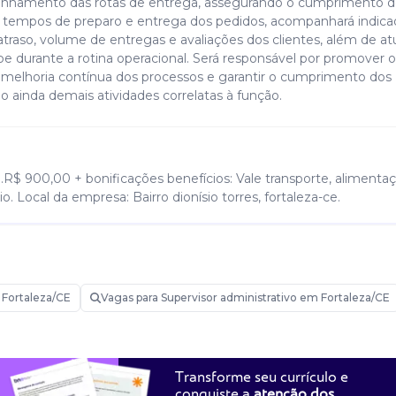
panhamento das rotas de entrega, assegurando o cumprimento d
 tempos de preparo e entrega dos pedidos, acompanhará indica
aso, volume de entregas e avaliações dos clientes, além de at
pe durante a rotina operacional. Será responsável por promover o
a melhoria contínua dos processos e garantir o cumprimento dos
 ainda demais atividades correlatas à função.
1.R$ 900,00 + bonificações benefícios: Vale transporte, alimenta
io. Local da empresa: Bairro dionísio torres, fortaleza-ce.
será um diferencial); experiência com gestão de equipe,
 logística ou alimentação; conhecimento básico em controle de
Fortaleza/CE
Vagas para Supervisor administrativo em Fortaleza/CE
entos em sistemas de delivery (como agilizone, izzyway, gestor
Transforme seu currículo e
conquiste a
atenção dos