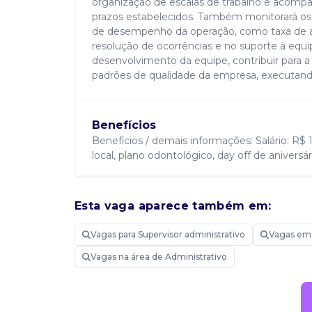
organização de escalas de trabalho e acom
prazos estabelecidos. Também monitorará os
de desempenho da operação, como taxa de atr
resolução de ocorrências e no suporte à equi
desenvolvimento da equipe, contribuir para 
padrões de qualidade da empresa, executando
Benefícios
Benefícios / demais informações: Salário: R$ 
local, plano odontológico, day off de aniversár
Requisitos
Esta vaga aparece também em:
Requisitos: Ensino médio completo (superior 
Vagas para Supervisor administrativo
preferencialmente em operações de delivery,
Vagas em 
indicadores e operação de delivery; conhecim
Vagas na área de Administrativo
semelhantes).