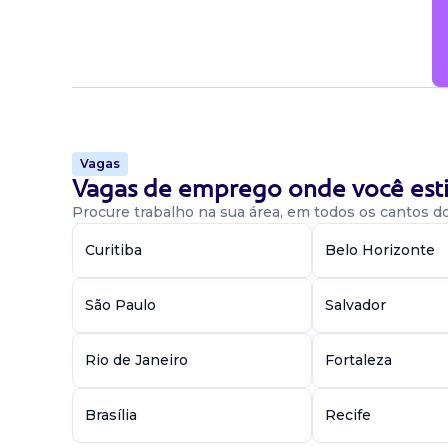
Atribuições
Atividades: Supervisionar a equipe de entrega
e rotas de entrega; monitorar tempo de prep
qualidade e atendimento; acompanhar indica
atraso, avaliações dos clientes); resolver oco
desempenho e desenvolvimento da equipe. De
Vagas
Vagas de emprego onde você esti
Candidatar-me
Procure trabalho na sua área, em todos os cantos do 
Curitiba
Belo Horizonte
São Paulo
Salvador
Rio de Janeiro
Fortaleza
Brasília
Recife