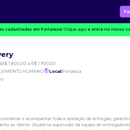
Pa
s cadastradas em Fortaleza!
Clique aqui
e entre no nosso ca
very
:
R$ 1.800,00 a R$ 1.900,00
OLVIMENTO HUMANO
Local:
Fortaleza
vo
or coordenar e acompanhar toda a operação de entregas, garanti
mento ao cliente. Atuará na supervisão da equipe de entregadores