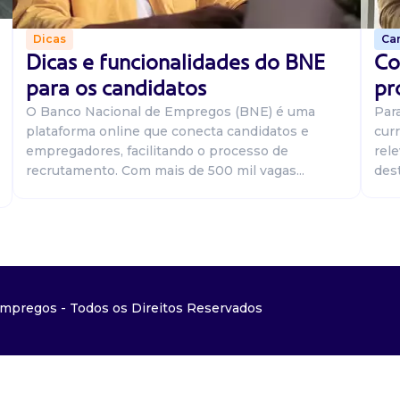
Car
Dicas
Co
Dicas e funcionalidades do BNE
pr
para os candidatos
Par
O Banco Nacional de Empregos (BNE) é uma
curr
plataforma online que conecta candidatos e
rel
empregadores, facilitando o processo de
dest
recrutamento. Com mais de 500 mil vagas...
mpregos - Todos os Direitos Reservados