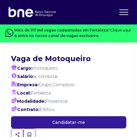
Mais de
117 mil
vagas cadastradas em Fortaleza!
Clique aqui
e entre no nosso canal de vagas exclusivo.
Vaga de Motoqueiro
Cargo:
motoqueiro
Salário:
a combinar
Empresa:
Grupo Complexo
Local:
Fortaleza
Modalidade:
Presencial
Contrato:
Efetivo
Candidatar-me