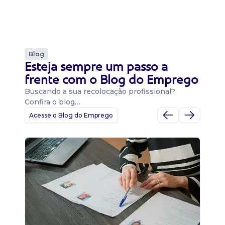
Blog
Esteja sempre um passo a
frente com o Blog do Emprego
Buscando a sua recolocação profissional?
Confira o blog…
Acesse o Blog do Emprego
D
Di
B
O 
um
ca
o 