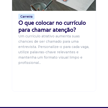
de 
Carreira
O que colocar no currículo
para chamar atenção?
Um currículo atrativo aumenta suas
chances de ser chamado para uma
entrevista. Personalize-o para cada vaga,
utilize palavras-chave relevantes e
mantenha um formato visual limpo e
profissional...