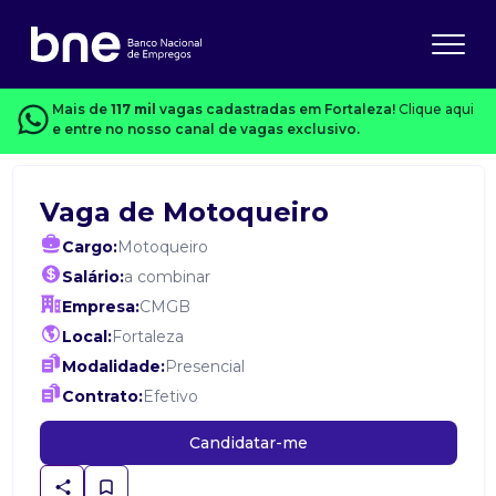
Mais de
117 mil
vagas cadastradas em Fortaleza!
Clique aqui
e entre no nosso canal de vagas exclusivo.
Vaga de Motoqueiro
Cargo:
Motoqueiro
Salário:
a combinar
Empresa:
CMGB
Local:
Fortaleza
Modalidade:
Presencial
Contrato:
Efetivo
Candidatar-me