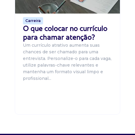
de 
Carreira
O que colocar no currículo
para chamar atenção?
Um currículo atrativo aumenta suas
chances de ser chamado para uma
entrevista. Personalize-o para cada vaga,
utilize palavras-chave relevantes e
mantenha um formato visual limpo e
profissional...