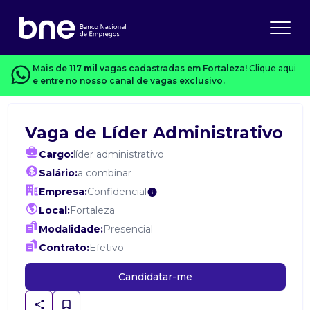
Mais de
117 mil
vagas cadastradas em Fortaleza!
Clique aqui
e entre no nosso canal de vagas exclusivo.
Vaga de Líder Administrativo
Cargo:
líder administrativo
Salário:
a combinar
Empresa:
Confidencial
Local:
Fortaleza
Modalidade:
Presencial
Contrato:
Efetivo
Candidatar-me