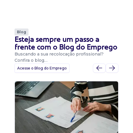
Blog
Esteja sempre um passo a
frente com o Blog do Emprego
Buscando a sua recolocação profissional?
Confira o blog…
Acesse o Blog do Emprego
D
Di
B
O 
um
ca
o 