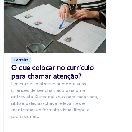
Dicas
BNE p
O Banco
uma pla
candidat
o proce
de 500 m
Carreira
O que colocar no currículo
para chamar atenção?
Um currículo atrativo aumenta suas
chances de ser chamado para uma
entrevista. Personalize-o para cada vaga,
utilize palavras-chave relevantes e
mantenha um formato visual limpo e
profissional...