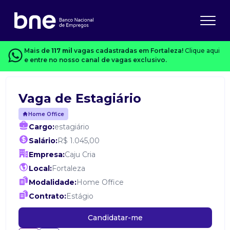
Mais de
117 mil
vagas cadastradas em Fortaleza!
Clique aqui
e entre no nosso canal de vagas exclusivo.
Vaga de Estagiário
Home Office
Cargo:
estagiário
Salário:
R$ 1.045,00
Empresa:
Caju Cria
Local:
Fortaleza
Modalidade:
Home Office
Contrato:
Estágio
Candidatar-me