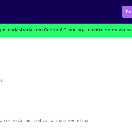
Pa
as cadastradas em Curitiba!
Clique aqui
e entre no nosso can
vo
do ramo Administrativo, contrata Secretária.