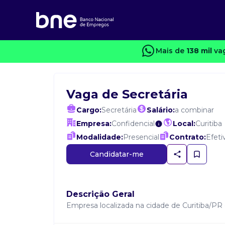
Mais de
138 mil
vag
Vaga de Secretária
Cargo:
Secretária
Salário:
a combinar
Empresa:
Confidencial
Local:
Curitiba
Modalidade:
Presencial
Contrato:
Efeti
Candidatar-me
Descrição Geral
Empresa localizada na cidade de Curitiba/PR 