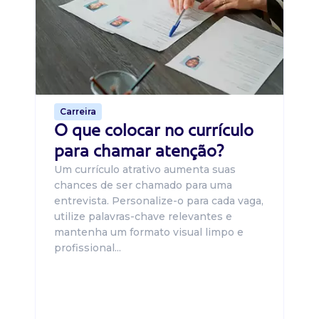
O 
um
ca
o 
de 
Carreira
O que colocar no currículo
para chamar atenção?
Um currículo atrativo aumenta suas
chances de ser chamado para uma
entrevista. Personalize-o para cada vaga,
utilize palavras-chave relevantes e
mantenha um formato visual limpo e
profissional...