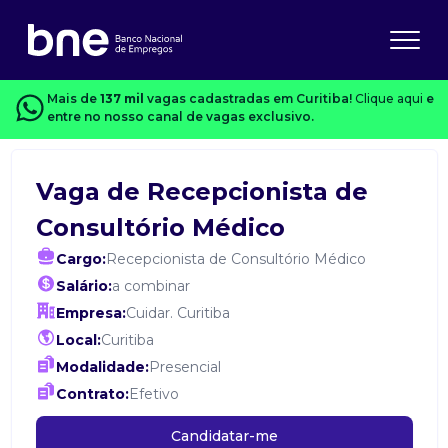
Mais de
137 mil
vagas cadastradas em Curitiba!
Clique aqui
e
entre no nosso canal de vagas exclusivo.
Vaga de Recepcionista de
Consultório Médico
Cargo:
Recepcionista de Consultório Médico
Salário:
a combinar
Empresa:
Cuidar. Curitiba
Local:
Curitiba
Modalidade:
Presencial
Contrato:
Efetivo
Candidatar-me