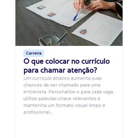
B
O 
um
ca
o 
de 
Carreira
O que colocar no currículo
para chamar atenção?
Um currículo atrativo aumenta suas
chances de ser chamado para uma
entrevista. Personalize-o para cada vaga,
utilize palavras-chave relevantes e
mantenha um formato visual limpo e
profissional...