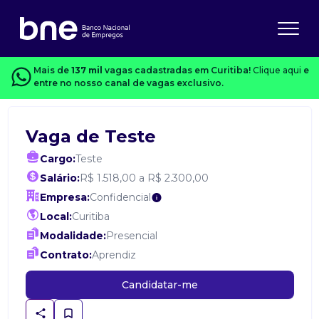
Mais de
137 mil
vagas cadastradas em Curitiba!
Clique aqui
e
entre no nosso canal de vagas exclusivo.
Vaga de Teste
Cargo:
Teste
Salário:
R$ 1.518,00 a R$ 2.300,00
Empresa:
Confidencial
Local:
Curitiba
Modalidade:
Presencial
Contrato:
Aprendiz
Candidatar-me