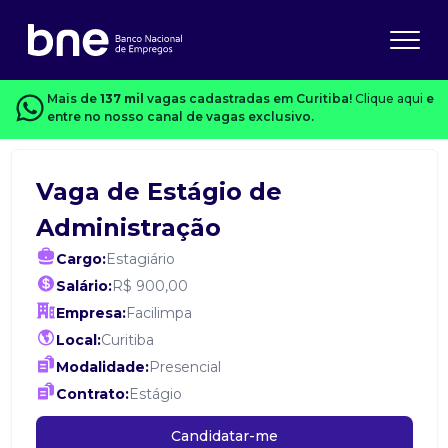
Mais de
137 mil
vagas cadastradas em Curitiba!
Clique aqui
e
entre no nosso canal de vagas exclusivo.
Vaga de Estágio de
Administração
Cargo:
Estagiário
Salário:
R$ 900,00
Empresa:
Facilimpa
Local:
Curitiba
Modalidade:
Presencial
Contrato:
Estágio
Candidatar-me