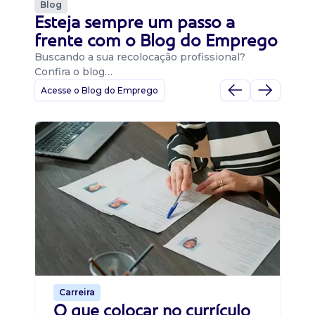
Blog
Esteja sempre um passo a
frente com o Blog do Emprego
Buscando a sua recolocação profissional?
Confira o blog…
Acesse o Blog do Emprego
D
Di
B
O 
um
ca
o 
de 
Carreira
O que colocar no currículo