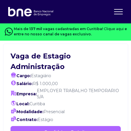
Mais de
137 mil
vagas cadastradas em Curitiba!
Clique aqui
e
entre no nosso canal de vagas exclusivo.
Vaga de Estagio
Administração
Cargo:
Estagiário
Salário:
R$ 1.000,00
EMPLOYER TRABALHO TEMPORARIO
Empresa:
S/A
Local:
Curitiba
Modalidade:
Presencial
Contrato:
Estágio