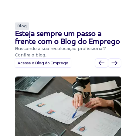
Blog
Esteja sempre um passo a
frente com o Blog do Emprego
Buscando a sua recolocação profissional?
Confira o blog…
Acesse o Blog do Emprego
D
Di
B
O 
um
ca
o 
de 