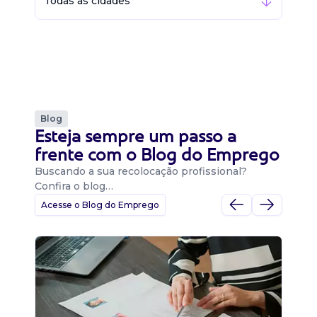
Todas as cidades
Blog
Esteja sempre um passo a
frente com o Blog do Emprego
Buscando a sua recolocação profissional?
Confira o blog…
Acesse o Blog do Emprego
D
Di
B
O 