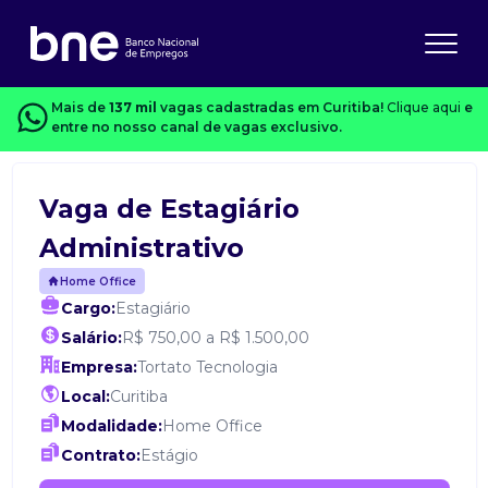
Mais de
137 mil
vagas cadastradas em Curitiba!
Clique aqui
e
entre no nosso canal de vagas exclusivo.
Vaga de Estagiário
Administrativo
Home Office
Cargo:
Estagiário
Salário:
R$ 750,00 a R$ 1.500,00
Empresa:
Tortato Tecnologia
Local:
Curitiba
Modalidade:
Home Office
Contrato:
Estágio