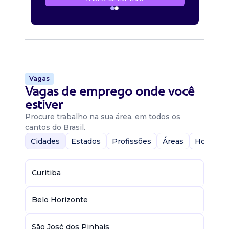
Vagas
Vagas de emprego onde você
estiver
Procure trabalho na sua área, em todos os
cantos do Brasil.
Cidades
Estados
Profissões
Áreas
Home-Of
Curitiba
Belo Horizonte
São José dos Pinhais