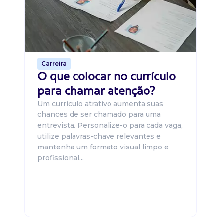
um
ca
o 
de 
Carreira
O que colocar no currículo
para chamar atenção?
Um currículo atrativo aumenta suas
chances de ser chamado para uma
entrevista. Personalize-o para cada vaga,
utilize palavras-chave relevantes e
mantenha um formato visual limpo e
profissional...