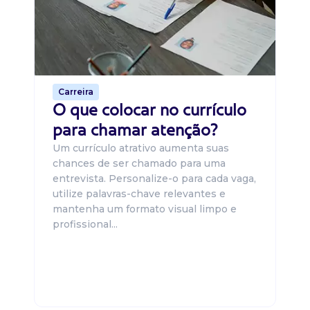
um
ca
o 
de 
Carreira
O que colocar no currículo
para chamar atenção?
Um currículo atrativo aumenta suas
chances de ser chamado para uma
entrevista. Personalize-o para cada vaga,
utilize palavras-chave relevantes e
mantenha um formato visual limpo e
profissional...