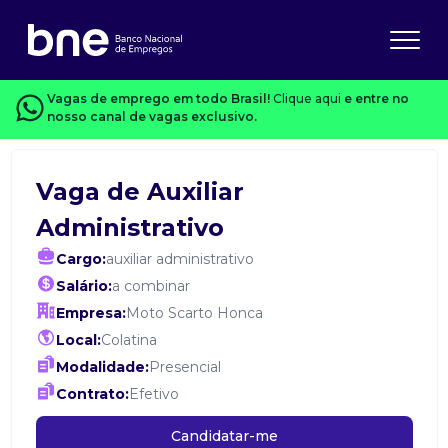
Vagas de emprego em todo Brasil!
Clique aqui
e entre no
nosso canal de vagas exclusivo.
Vaga de Auxiliar
Administrativo
Cargo:
auxiliar administrativo
Salário:
a combinar
Empresa:
Moto Scarto Honca
Local:
Colatina
Modalidade:
Presencial
Contrato:
Efetivo
Candidatar-me