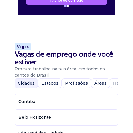
Análise de Currículo
Vagas
Vagas de emprego onde você
estiver
Procure trabalho na sua área, em todos os
cantos do Brasil.
Cidades
Estados
Profissões
Áreas
Home-Of
Curitiba
Belo Horizonte