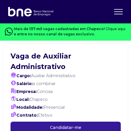
Mais de
137 mil
vagas cadastradas em Chapeco!
Clique aqui
e entre no nosso canal de vagas exclusivo.
Vaga de Auxiliar
Administrativo
Cargo:
Auxiliar Administrativo
Salário:
a combinar
Empresa:
Concisa
Local:
Chapeco
Modalidade:
Presencial
Contrato:
Efetivo
Candidatar-me