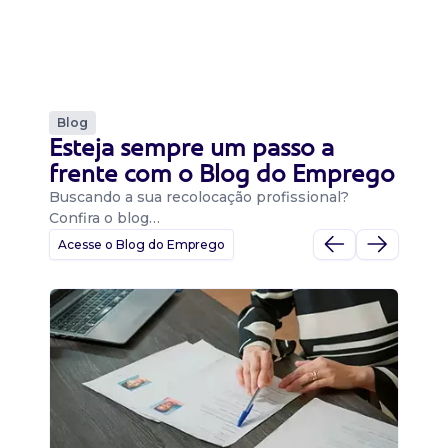
Blog
Esteja sempre um passo a
frente com o Blog do Emprego
Buscando a sua recolocação profissional?
Confira o blog…
Acesse o Blog do Emprego
D
Di
B
O 
um
ca