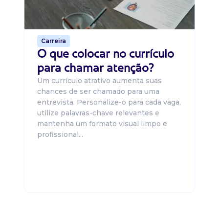
o 
de 
Carreira
O que colocar no currículo
para chamar atenção?
Um currículo atrativo aumenta suas
chances de ser chamado para uma
entrevista. Personalize-o para cada vaga,
utilize palavras-chave relevantes e
mantenha um formato visual limpo e
profissional...