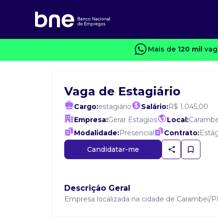
Mais de
120 mil
vag
Vaga de Estagiário
Cargo:
estagiário
Salário:
R$ 1.045,00
Empresa:
Gerar Estagios
Local:
Carambe
Modalidade:
Presencial
Contrato:
Estág
Candidatar-me
Descrição Geral
Empresa localizada na cidade de Carambeí/PR 