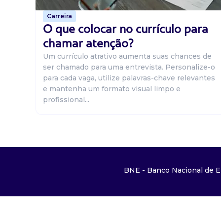
Carreira
O que colocar no currículo para
chamar atenção?
Um currículo atrativo aumenta suas chances de
ser chamado para uma entrevista. Personalize-o
para cada vaga, utilize palavras-chave relevantes
e mantenha um formato visual limpo e
profissional...
BNE - Banco Nacional de E