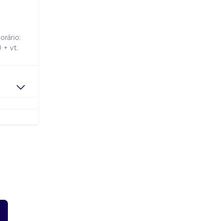
rário:
 + vt.