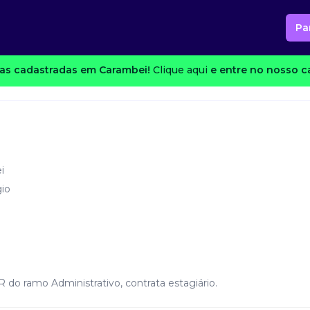
Pa
as cadastradas em Carambei!
Clique aqui
e entre no nosso ca
i
io
do ramo Administrativo, contrata estagiário.