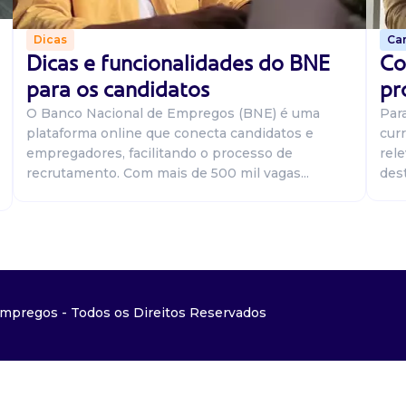
Car
Dicas
Co
Dicas e funcionalidades do BNE
pr
para os candidatos
Par
O Banco Nacional de Empregos (BNE) é uma
curr
plataforma online que conecta candidatos e
rel
empregadores, facilitando o processo de
dest
recrutamento. Com mais de 500 mil vagas...
mpregos - Todos os Direitos Reservados