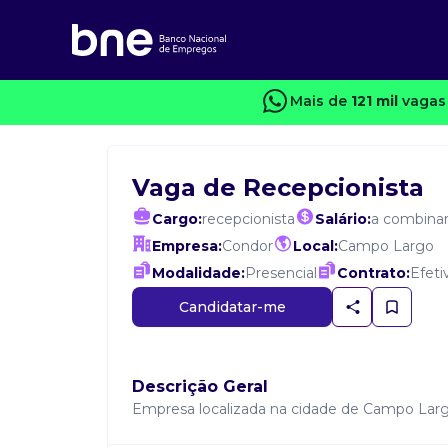
Mais de
121 mil
vagas
Vaga de Recepcionista
Cargo:
recepcionista
Salário:
a combina
Empresa:
Condor
Local:
Campo Largo
Modalidade:
Presencial
Contrato:
Efeti
Candidatar-me
Descrição Geral
Empresa localizada na cidade de Campo Largo