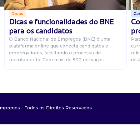
Car
Dicas
Co
Dicas e funcionalidades do BNE
pr
para os candidatos
Par
O Banco Nacional de Empregos (BNE) é uma
curr
plataforma online que conecta candidatos e
rel
empregadores, facilitando o processo de
dest
recrutamento. Com mais de 500 mil vagas...
mpregos - Todos os Direitos Reservados