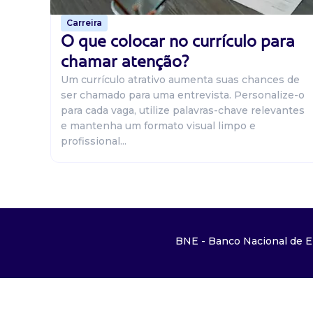
Carreira
O que colocar no currículo para
chamar atenção?
Um currículo atrativo aumenta suas chances de
ser chamado para uma entrevista. Personalize-o
para cada vaga, utilize palavras-chave relevantes
e mantenha um formato visual limpo e
profissional...
BNE - Banco Nacional de E