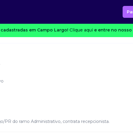
Pa
 cadastradas em Campo Largo!
Clique aqui
e entre no nosso 
r
vo
/PR do ramo Administrativo, contrata recepcionista.