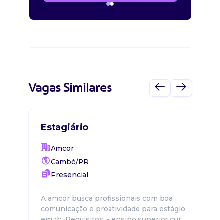
Vagas Similares
Estagiário
Amcor
Cambé/PR
Presencial
A amcor busca profissionais com boa
comunicação e proatividade para estágio
em rh. Requisitos: - ensino superior cur...