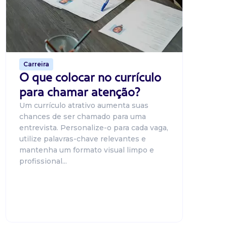
uma pla
candidat
o proce
de 500 m
Carreira
O que colocar no currículo
para chamar atenção?
Um currículo atrativo aumenta suas
chances de ser chamado para uma
entrevista. Personalize-o para cada vaga,
utilize palavras-chave relevantes e
mantenha um formato visual limpo e
profissional...