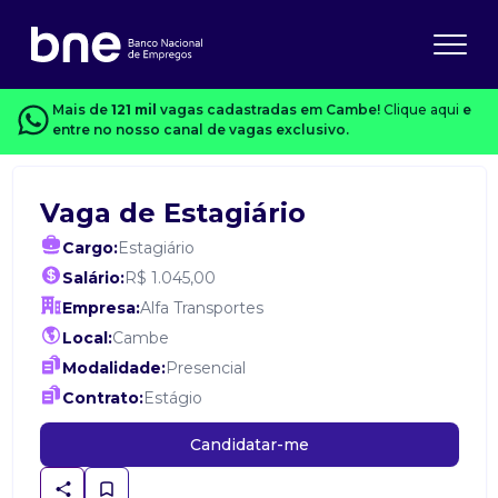
Mais de
121 mil
vagas cadastradas em Cambe!
Clique aqui
e
entre no nosso canal de vagas exclusivo.
Vaga de Estagiário
Cargo:
Estagiário
Salário:
R$ 1.045,00
Empresa:
Alfa Transportes
Local:
Cambe
Modalidade:
Presencial
Contrato:
Estágio
Candidatar-me