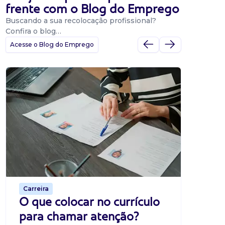
frente com o Blog do Emprego
Buscando a sua recolocação profissional?
Confira o blog…
Acesse o Blog do Emprego
Dicas
Dicas
BNE p
O Banco
uma pla
candidat
o proce
de 500 m
Carreira
O que colocar no currículo
para chamar atenção?