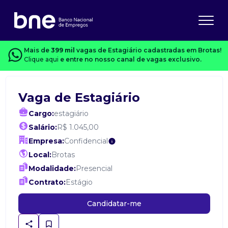
Mais de
399 mil
vagas de Estagiário cadastradas em Brotas!
Clique aqui
e entre no nosso canal de vagas exclusivo.
Vaga de Estagiário
Cargo:
estagiário
Salário:
R$ 1.045,00
Empresa:
Confidencial
Local:
Brotas
Modalidade:
Presencial
Contrato:
Estágio
Candidatar-me