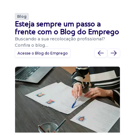
Blog
Esteja sempre um passo a
frente com o Blog do Emprego
Buscando a sua recolocação profissional?
Confira o blog…
Acesse o Blog do Emprego
D
Di
B
O 
um
ca
o 
de 