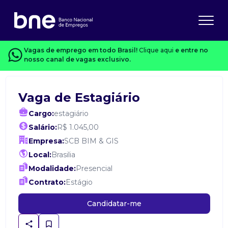
Vagas de emprego em todo Brasil!
Clique aqui
e entre no
nosso canal de vagas exclusivo.
Vaga de Estagiário
Cargo:
estagiário
Salário:
R$ 1.045,00
Empresa:
SCB BIM & GIS
Local:
Brasilia
Modalidade:
Presencial
Contrato:
Estágio
Candidatar-me