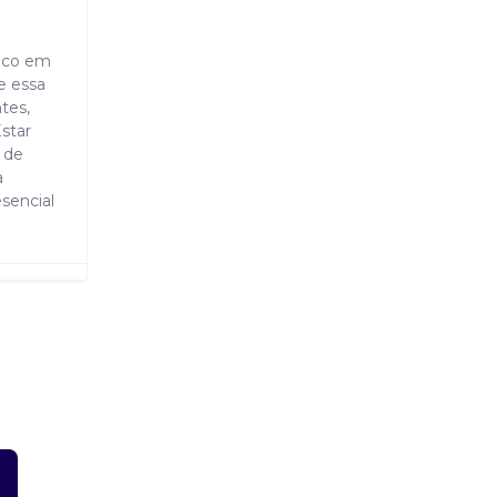
foco em
e essa
tes,
star
 de
a
esencial