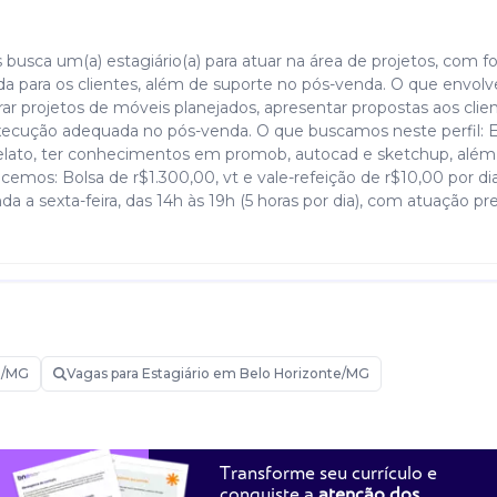
usca um(a) estagiário(a) para atuar na área de projetos, com 
a para os clientes, além de suporte no pós-venda. O que envolv
r projetos de móveis planejados, apresentar propostas aos clien
execução adequada no pós-venda. O que buscamos neste perfil: E
elato, ter conhecimentos em promob, autocad e sketchup, além
mos: Bolsa de r$1.300,00, vt e vale-refeição de r$10,00 por di
da a sexta-feira, das 14h às 19h (5 horas por dia), com atuação pr
e/MG
Vagas para Estagiário em Belo Horizonte/MG
Transforme seu currículo e
conquiste a
atenção dos