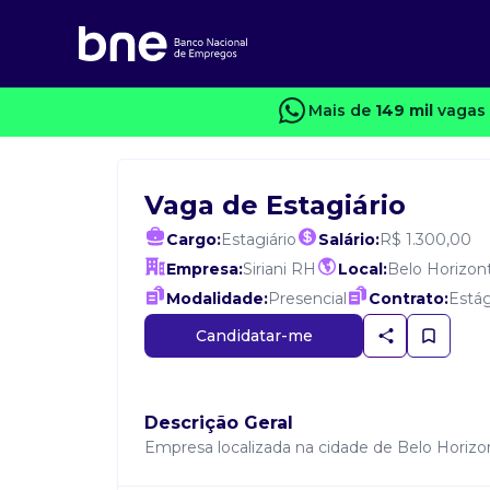
Mais de
149 mil
vagas 
Vaga de Estagiário
Cargo:
Estagiário
Salário:
R$ 1.300,00
Empresa:
Siriani RH
Local:
Belo Horizon
Modalidade:
Presencial
Contrato:
Estág
Candidatar-me
Descrição Geral
Empresa localizada na cidade de Belo Horizon