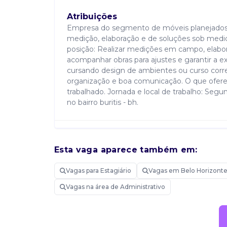
Atribuições
Empresa do segmento de móveis planejados b
medição, elaboração e de soluções sob medid
posição: Realizar medições em campo, elabora
acompanhar obras para ajustes e garantir a 
cursando design de ambientes ou curso corr
organização e boa comunicação. O que oferece
trabalhado. Jornada e local de trabalho: Segun
no bairro buritis - bh.
Saiba mais sobre Estagiário
Esta vaga aparece também em:
Vagas para Estagiário
Vagas em Belo Horizont
Candidatar-me
Vagas na área de Administrativo