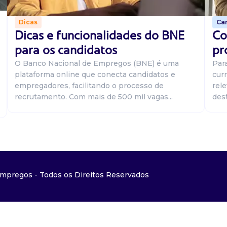
Car
Dicas
Co
Dicas e funcionalidades do BNE
pr
para os candidatos
Par
O Banco Nacional de Empregos (BNE) é uma
curr
plataforma online que conecta candidatos e
rel
empregadores, facilitando o processo de
dest
recrutamento. Com mais de 500 mil vagas...
mpregos - Todos os Direitos Reservados