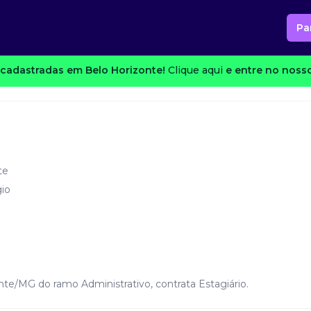
Pa
cadastradas em Belo Horizonte!
Clique aqui
e entre no nosso
te
io
te/MG do ramo Administrativo, contrata Estagiário.