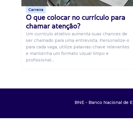
Carreira
O que colocar no currículo para
chamar atenção?
Um currículo atrativo aumenta suas chances de
ser chamado para uma entrevista. Personalize-o
para cada vaga, utilize palavras-chave relevantes
e mantenha um formato visual limpo e
profissional...
BNE - Banco Nacional de E