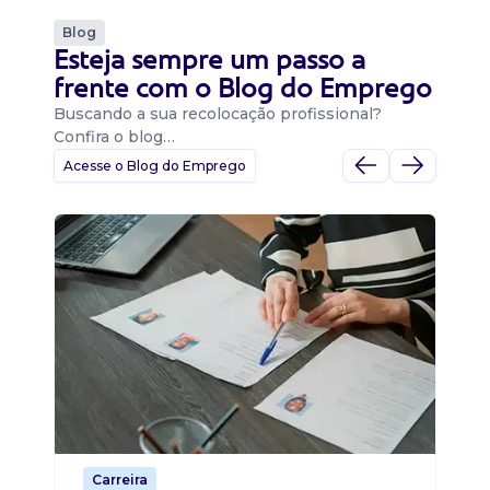
Blog
Esteja sempre um passo a
frente com o Blog do Emprego
Buscando a sua recolocação profissional?
Confira o blog…
Acesse o Blog do Emprego
D
Di
B
O 
um
ca
o 
de 
Carreira