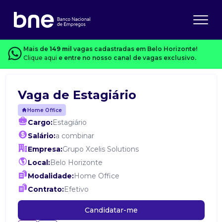
Mais de
149 mil
vagas cadastradas em Belo Horizonte!
Clique aqui
e entre no nosso canal de vagas exclusivo.
Vaga de Estagiário
Home Office
Cargo:
Estagiário
Salário:
a combinar
Empresa:
Grupo Xcelis Solutions
Local:
Belo Horizonte
Modalidade:
Home Office
Contrato:
Efetivo
Candidatar-me