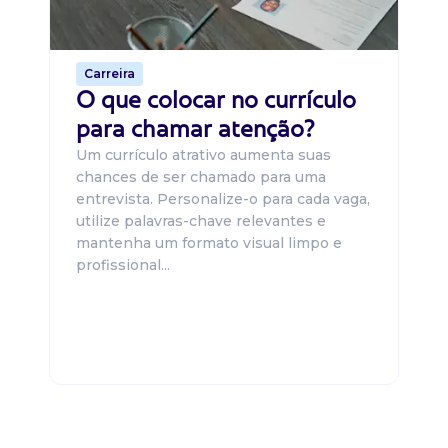
o 
de 
Carreira
O que colocar no currículo
para chamar atenção?
Um currículo atrativo aumenta suas
chances de ser chamado para uma
entrevista. Personalize-o para cada vaga,
utilize palavras-chave relevantes e
mantenha um formato visual limpo e
profissional...