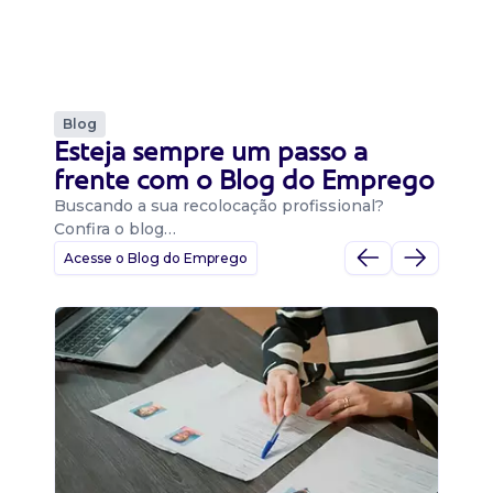
Blog
Esteja sempre um passo a
frente com o Blog do Emprego
Buscando a sua recolocação profissional?
Confira o blog…
Acesse o Blog do Emprego
D
Di
B
O 
um
ca