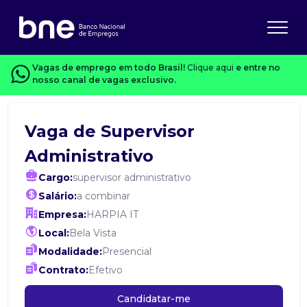
Vagas de emprego em todo Brasil!
Clique aqui
e entre no
nosso canal de vagas exclusivo.
Vaga de Supervisor
Administrativo
Cargo:
supervisor administrativo
Salário:
a combinar
Empresa:
HARPIA IT
Local:
Bela Vista
Modalidade:
Presencial
Contrato:
Efetivo
Candidatar-me