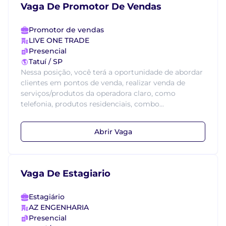
Vaga De Promotor De Vendas
Promotor de vendas
LIVE ONE TRADE
Presencial
Tatuí / SP
Nessa posição, você terá a oportunidade de abordar
clientes em pontos de venda, realizar venda de
serviços/produtos da operadora claro, como
telefonia, produtos residenciais, combo...
Abrir Vaga
Vaga De Estagiario
Estagiário
AZ ENGENHARIA
Presencial