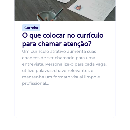
ca
o 
de 
Carreira
O que colocar no currículo
para chamar atenção?
Um currículo atrativo aumenta suas
chances de ser chamado para uma
entrevista. Personalize-o para cada vaga,
utilize palavras-chave relevantes e
mantenha um formato visual limpo e
profissional...