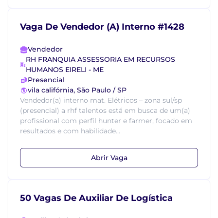
Vaga De Vendedor (A) Interno #1428
Vendedor
RH FRANQUIA ASSESSORIA EM RECURSOS
HUMANOS EIRELI - ME
Presencial
vila califórnia, São Paulo / SP
Vendedor(a) interno mat. Elétricos – zona sul/sp
(presencial) a rhf talentos está em busca de um(a)
profissional com perfil hunter e farmer, focado em
resultados e com habilidade...
Abrir Vaga
50 Vagas De Auxiliar De Logística