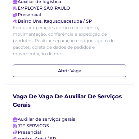
Auxiliar de logística
EMPLOYER SÃO PAULO
Presencial
Bairro Una, Itaquaquecetuba / SP
Executar operações como recebimento,
movimentação, conferência e expedição de
produtos. Realizar separação e etiquetagem de
pacotes, coleta de dados de pedidos e
movimentação de me...
Abrir Vaga
Vaga De Vaga De Auxiliar De Serviços
Gerais
Auxiliar de serviços gerais
JTF SERVICOS
Presencial
centro, Apiaí / SP