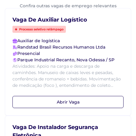
Confira outras vagas de emprego relevantes
Vaga De Auxiliar Logístico
Processo seletivo relâmpago
Auxiliar de logística
Randstad Brasil Recursos Humanos Ltda
Presencial
Parque Industrial Recanto, Nova Odessa / SP
Atividades: Apoio na carga e descarga de
caminhões. Manuseio de caixas leves e pesadas,
conferência de romaneio + bebidas. Movimentação
de medicação (foco ), entendimento de coleto...
Abrir Vaga
Vaga De Instalador Segurança
Eletrônica