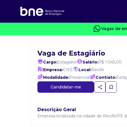
Vagas de em
Vaga de Estagiário
Cargo:
Estagiário
Salário:
R$ 1.045,00
Empresa:
CIEE
Local:
Recife
Modalidade:
Presencial
Contrato:
Estág
Candidatar-me
Descrição Geral
Empresa localizada na cidade de Recife/PE do